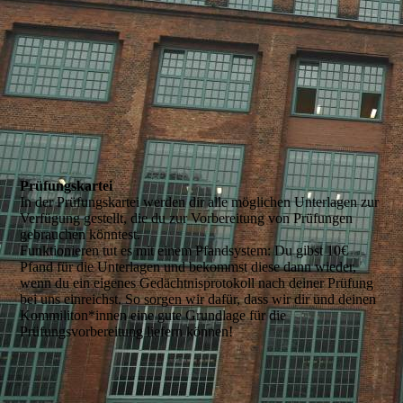
Prüfungskartei
In der Prüfungskartei werden dir alle möglichen Unterlagen zur
Verfügung gestellt, die du zur Vorbereitung von Prüfungen
gebrauchen könntest.
Funktionieren tut es mit einem Pfandsystem: Du gibst 10€
Pfand für die Unterlagen und bekommst diese dann wieder,
wenn du ein eigenes Gedächtnisprotokoll nach deiner Prüfung
bei uns einreichst. So sorgen wir dafür, dass wir dir und deinen
Kommiliton*innen eine gute Grundlage für die
Prüfungsvorbereitung liefern können!